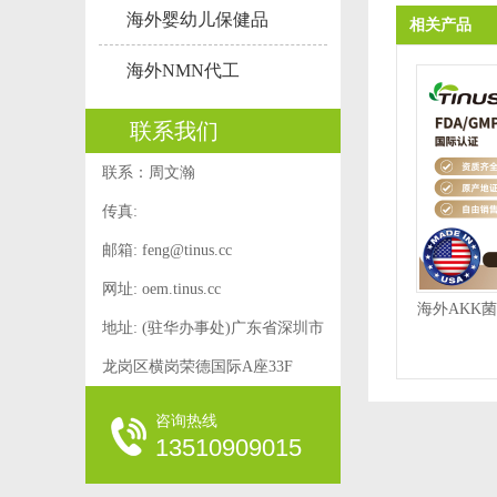
海外婴幼儿保健品
相关产品
海外NMN代工
联系我们
联系：周文瀚
传真:
邮箱:
feng@tinus.cc
网址: oem.tinus.cc
海外AKK
地址: (驻华办事处)广东省深圳市
龙岗区横岗荣德国际A座33F
咨询热线
13510909015