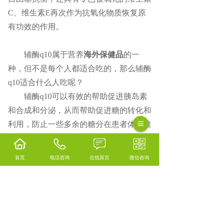
C、维生素E再次作为抗氧化物质恢复原
有功效的作用。
辅酶q10属于营养
海外保健品
的一
种，但不是每个人都适合吃的，那么辅酶
q10适合什么人吃呢？
辅酶q10可以有效的帮助促进胰岛素
和合成和分泌，从而帮助促进糖的转化和
利用，防止一些多余的糖分在患者体内堆
积从而导致病情的加重。因此糖尿病患者
服用辅酶q10以后具有显著的降血糖功
首页
电话咨询
在线留言
微信咨询
效。
辅酶q10主要靠自身合成或膳食补
充，但当人们处于亚健康状态或者疾病状
态时，自身合成不足以满足人体需要。此
时外源性补充就显得格外重要。