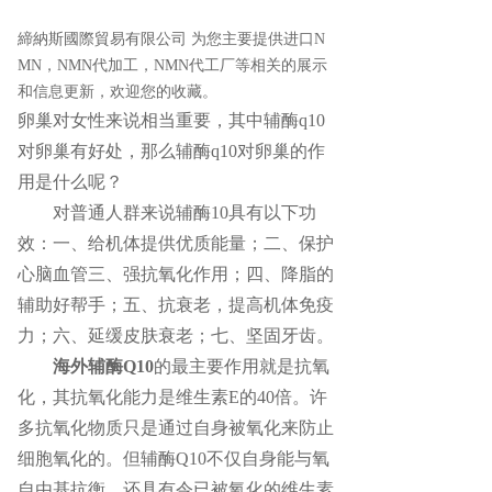
締納斯國際貿易有限公司 为您主要提供
进口N
MN
，NMN代加工，NMN代工厂等相关的展示
和信息更新，欢迎您的收藏。
卵巢对女性来说相当重要，其中辅酶q10
对卵巢有好处，那么辅酶q10对卵巢的作
用是什么呢？
对普通人群来说辅酶10具有以下功
效：一、给机体提供优质能量；二、保护
心脑血管三、强抗氧化作用；四、降脂的
辅助好帮手；五、抗衰老，提高机体免疫
力；六、延缓皮肤衰老；七、坚固牙齿。
海外辅酶Q10
的最主要作用就是抗氧
化，其抗氧化能力是维生素E的40倍。许
多抗氧化物质只是通过自身被氧化来防止
细胞氧化的。但辅酶Q10不仅自身能与氧
自由基抗衡，还具有令已被氧化的维生素