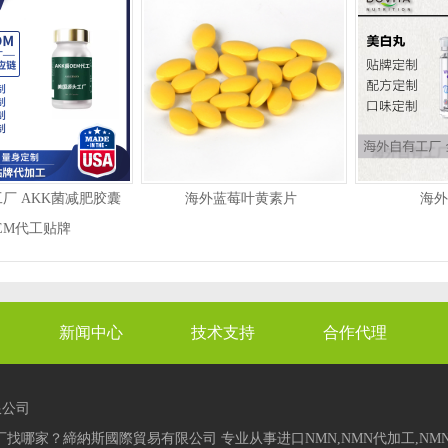
厂 AKK菌减肥胶囊
海外蓝莓叶黄素片
海外
EM代工贴牌
新闻中心
技术支持
合作代理
限公司
找哪家？締納斯國際貿易有限公司 专业从事进口NMN,NMN代加工,NM