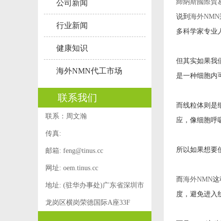
締納斯國際貿
公司新闻
说到
海外NMN
行业新闻
多科学家专业
健康知识
但其实如果我
海外NMN代工市场
是一种细胞内
联系我们
而线粒体则是
联系：周文瀚
应，像细胞呼
传真:
所以如果想要
邮箱:
feng@tinus.cc
网址: oem.tinus.cc
而
海外NMN
这
地址: (驻华办事处)广东省深圳市
度，避免进入
龙岗区横岗荣德国际A座33F