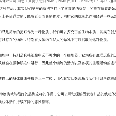
易有限公司 为您主要提供
进口NMN
，NMN代加工，NMN代工厂等相关
这种产品，其实我们早早的就把它打上了抗衰老的标签，的确在抗衰老领
人士验证通过的，能够延长寿命的物质，同时它的抗衰老作用经过一些杂
们只是简单的把它作为一种物质，我们可以探究它的生物本质，其实它就
可以存在的物质，特别在人体内在我人的母乳中可以提取到这种物质。
细胞中，特别是真核细胞中必不可少的一个细胞器，它为所有生理反应的
吸就会在膜和肌注中进行，因此整个细胞的活力以及各项的生理活动的进
使自己的身体健康变得更上一层楼，那么其实从微观角度我们可以考虑提
种物质就能很好的起到这样的作用，它可以帮助缓解因衰老引起的线粒体
线粒体活性持续下降的恶性循环。