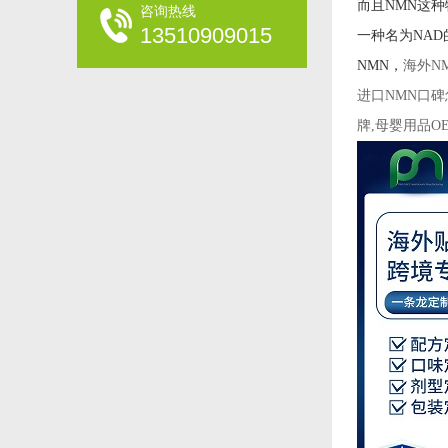
而且NMN这
咨询热线
13510909015
一种名为NA
NMN，
海外N
进口NMN口碑
牌,母婴用品OE