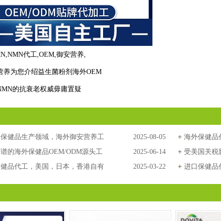
MN
,
NMN代工
,
OEM
,
御安营养
,
营养为您介绍益生菌粉剂海外OEM
NMN的抗衰老权威毋庸置疑
品保健品生产领域，海外御安营养工
2025-08-05
海外保健品
越的实力脱颖而出
谱的海外保健品OEM/ODM源头工
2025-06-14
全球市场拓
受美国关税
核心策略与实战案例
保健品代工，美国，日本，香港自有
2025-03-22
健品更有优
进口保健品
香港保健品