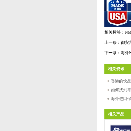
相关标签：
N
上一条：
御安
下一条：
海外
相关资讯
香港的饮
厂以其卓
如何找到靠
厂？五大
海外进口
源头工厂
相关产品