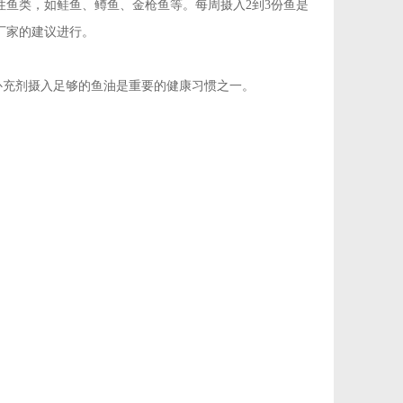
鱼类，如鲑鱼、鳟鱼、金枪鱼等。每周摄入2到3份鱼是
厂家的建议进行。
补充剂摄入足够的鱼油是重要的健康习惯之一。