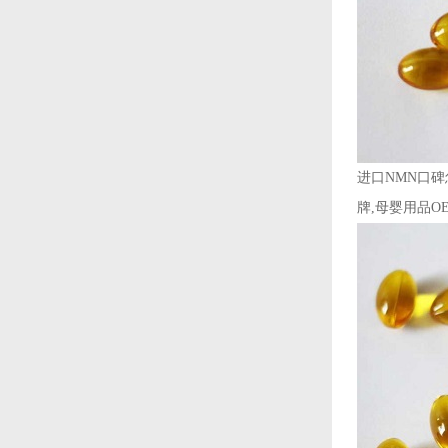
进口NMN口碑
牌,母婴用品OE