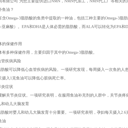
易有限公司 为您主要提供
进口NMN
，NMN代加工，NMN代工厂等相关
外鱼油
？
mega-3脂肪酸的鱼类中提取的一种油，包括三种主要的Omega-3脂
α-亚麻酸）。EPA和DHA是人体必需的脂肪酸，而ALA可以转化为EP
的保健作用
多种保健作用，主要归因于其中的Omega-3脂肪酸。
管疾病风险
3脂肪酸可以降低心血管疾病的风险。一项研究发现，每周摄入一次鱼的人
天摄入1克鱼油可以降低心脏病死亡率。
节炎症状
关节炎症状。一项研究表明，在服用鱼油补充剂的人群中，关节炎疼痛
和幼儿大脑发育
脂肪酸对婴儿和幼儿大脑发育十分重要。一项研究表明，孕妇每天摄入2.6
鱼油