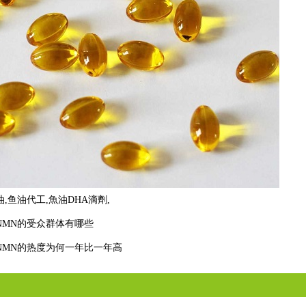
油
,
鱼油代工
,
魚油DHA滴劑
,
NMN的受众群体有哪些
NMN的热度为何一年比一年高