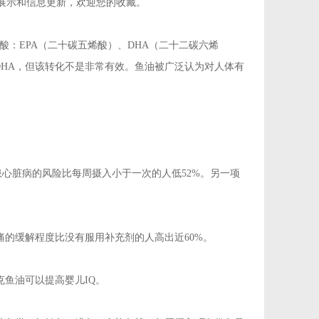
的展示和信息更新，欢迎您的收藏。
肪酸：EPA（二十碳五烯酸）、DHA（二十二碳六烯
A和DHA，但该转化不是非常有效。鱼油被广泛认为对人体有
患心脏病的风险比每周摄入小于一次的人低52%。另一项
的缓解程度比没有服用补充剂的人高出近60%。
克鱼油可以提高婴儿IQ。