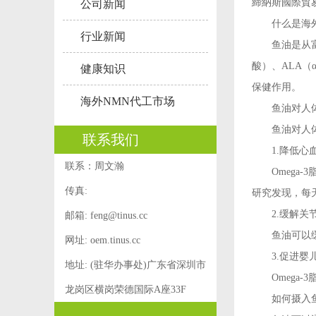
締納斯國際貿
公司新闻
什么是
海
行业新闻
鱼油是从富含O
酸）、ALA（
健康知识
保健作用。
海外NMN代工市场
鱼油对人体
鱼油对人体有
联系我们
1.降低心血
联系：周文瀚
Omega-
传真:
研究发现，每
2.缓解关
邮箱:
feng@tinus.cc
鱼油可以缓解
网址: oem.tinus.cc
3.促进婴儿
地址: (驻华办事处)广东省深圳市
Omega-3
龙岗区横岗荣德国际A座33F
如何摄入