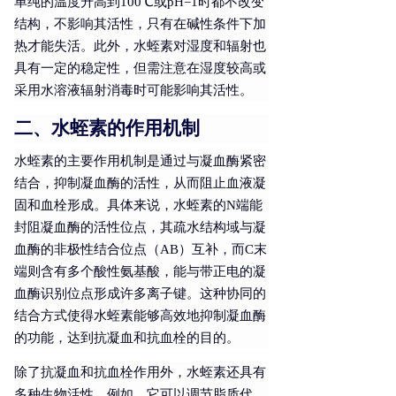
单纯的温度升高到100℃或pH=1时都不改变
结构，不影响其活性，只有在碱性条件下加
热才能失活。此外，水蛭素对湿度和辐射也
具有一定的稳定性，但需注意在湿度较高或
采用水溶液辐射消毒时可能影响其活性。
二、水蛭素的作用机制
水蛭素的主要作用机制是通过与凝血酶紧密
结合，抑制凝血酶的活性，从而阻止血液凝
固和血栓形成。具体来说，水蛭素的N端能
封阻凝血酶的活性位点，其疏水结构域与凝
血酶的非极性结合位点（AB）互补，而C末
端则含有多个酸性氨基酸，能与带正电的凝
血酶识别位点形成许多离子键。这种协同的
结合方式使得水蛭素能够高效地抑制凝血酶
的功能，达到抗凝血和抗血栓的目的。
除了抗凝血和抗血栓作用外，水蛭素还具有
多种生物活性。例如，它可以调节脂质代